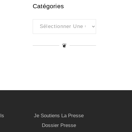
Catégories
Catégories
❦
ls
Je Soutiens La Presse
Dossier Presse