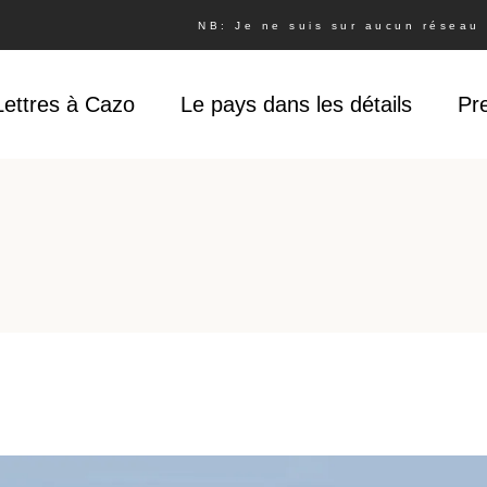
NB: Je ne suis sur aucun réseau s
Lettres à Cazo
Le pays dans les détails
Pr