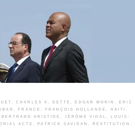
QUET
,
CHARLES X
,
DETTE
,
EDGAR MORIN
,
ERIC
LIBAR
,
FRANCE
,
FRANÇOIS HOLLANDE
,
HAITI
,
 BERTRAND ARISTIDE
,
JÉRÔME VIDAL
,
LOUIS-
ORIAL ACTE
,
PATRICK SAVIDAN
,
RESTITUTION
,