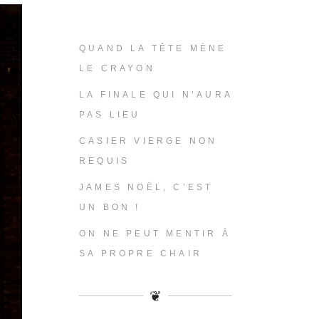
QUAND LA TÊTE MÈNE
LE CRAYON
LA FINALE QUI N’AURA
PAS LIEU
CASIER VIERGE NON
REQUIS
JAMES NOËL, C’EST
UN BON !
ON NE PEUT MENTIR À
SA PROPRE CHAIR
❦