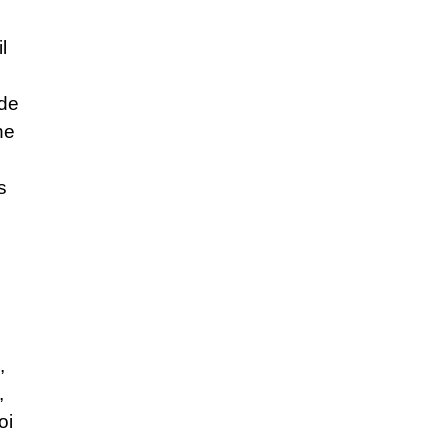
l
 de
ne
s
,
,
oi