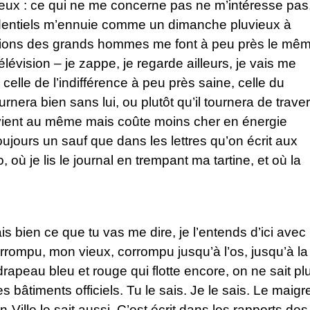
on vieux : ce qui ne me concerne pas ne m’intéresse pas
identiels m’ennuie comme un dimanche pluvieux à
rations des grands hommes me font à peu près le mê
télévision – je zappe, je regarde ailleurs, je vais me
 celle de l’indifférence à peu près saine, celle du
era bien sans lui, ou plutôt qu’il tournera de trave
revient au même mais coûte moins cher en énergie
oujours un sauf que dans les lettres qu’on écrit aux
, où je lis le journal en trempant ma tartine, et où la
ais bien ce que tu vas me dire, je l’entends d’ici avec
 corrompu, mon vieux, corrompu jusqu’à l’os, jusqu’à la
drapeau bleu et rouge qui flotte encore, on ne sait pl
 bâtiments officiels. Tu le sais. Je le sais. Le maigr
n-Ville le sait aussi. C’est écrit dans les rapports des