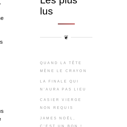
,
lus
me
❦
rs
QUAND LA TÊTE
MÈNE LE CRAYON
LA FINALE QUI
N’AURA PAS LIEU
CASIER VIERGE
NON REQUIS
us
e
JAMES NOËL,
C’EST UN BON !