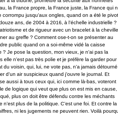
er à la tribune, promettre la sécurité aux honnêtes
peau, la France propre, la France juste, la France qui 
 corrompu jusqu’aux ongles, quand on a été le pivo
uze ans, de 2004 à 2016, à l’échelle industrielle ?
iotisme et de rigueur avec un bracelet à la chevill
gner au greffe ? Comment ose-t-on se présenter au
rdre public quand on a soi-même vidé la caisse
 Je pose la question, mon vieux, je n’ai pas la
 elle n’est pas très polie et je préfère la garder pour
 du voisin, qui, lui, ne vote pas, n’a jamais détourné
r d’un air suspicieux quand j’ouvre le journal. Et
nse aussi à tous ceux qui, ici comme là-bas, voteront
e de logique qui veut que plus on est mis en cause,
piqué, plus on doit être défendu contre les méchants
 n’est plus de la politique. C’est une foi. Et contre la
chiffres, ni les jugements ne peuvent rien. Voilà pourq