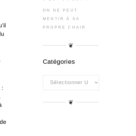
ON NE PEUT
MENTIR À SA
’il
PROPRE CHAIR
du
❦
,
Catégories
Catégories
 :
,
❦
à
 de