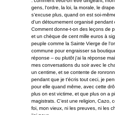
: comment veut-on être dirigeant, mont
gens, l’ordre, la loi, la morale, le dra
s’excuse plus, quand on est soi-même
d’un détournement organisé pendant do
Comment donne-t-on des leçons de patr
et un chèque de cent mille euros à si
peuple comme la Sainte Vierge de l’o
commune pour engraisser sa boutique ?
réponse – ou plutôt j’ai la réponse mais
mes conversations du soir avec le chat
un centime, et se contente de ronronne
pendant que je t’écris tout ceci, je pe
pour elle quand même, avec cette drôl
plus on est victime, et que plus on a 
magistrats. C’est une religion, Cazo, ce
foi, mon vieux, ni les preuves, ni les 