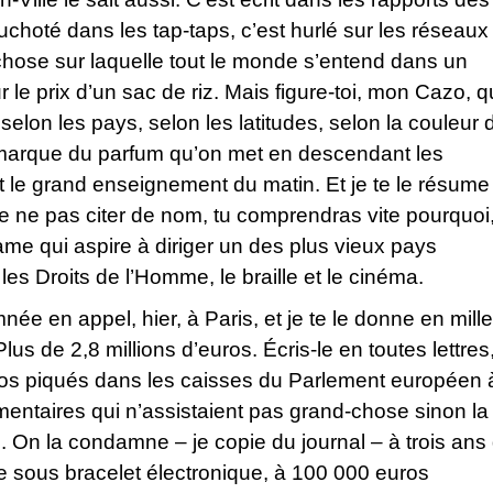
huchoté dans les tap-taps, c’est hurlé sur les réseaux
chose sur laquelle tout le monde s’entend dans un
e prix d’un sac de riz. Mais figure-toi, mon Cazo, qu
n selon les pays, selon les latitudes, selon la couleur 
a marque du parfum qu’on met en descendant les
t le grand enseignement du matin. Et je te le résume
e ne pas citer de nom, tu comprendras vite pourquoi
ame qui aspire à diriger un des plus vieux pays
les Droits de l’Homme, le braille et le cinéma.
e en appel, hier, à Paris, et je te le donne en mille
s de 2,8 millions d’euros. Écris-le en toutes lettres
uros piqués dans les caisses du Parlement européen 
mentaires qui n’assistaient pas grand-chose sinon la
on. On la condamne – je copie du journal – à trois ans
 sous bracelet électronique, à 100 000 euros