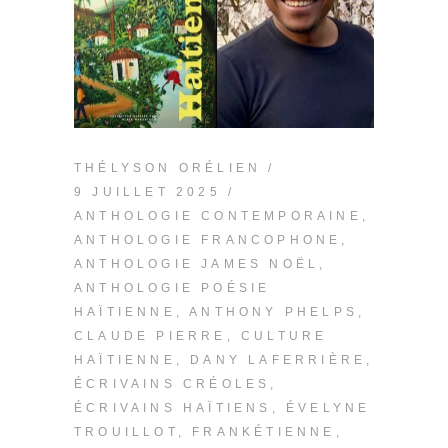
THÉLYSON ORÉLIEN
9 JUILLET 2025
ANTHOLOGIE CONTEMPORAINE
,
ANTHOLOGIE FRANCOPHONE
,
ANTHOLOGIE JAMES NOËL
,
ANTHOLOGIE POÉSIE
HAÏTIENNE
,
ANTHONY PHELPS
,
CLAUDE PIERRE
,
CULTURE
HAÏTIENNE
,
DANY LAFERRIÈRE
,
ÉCRIVAINS CRÉOLES
,
ÉCRIVAINS HAÏTIENS
,
ÉVELYNE
TROUILLOT
,
FRANKÉTIENNE
,