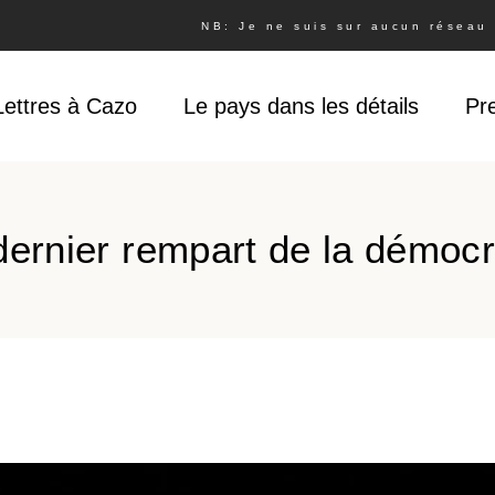
NB: Je ne suis sur aucun réseau s
Lettres à Cazo
Le pays dans les détails
Pr
 dernier rempart de la démoc