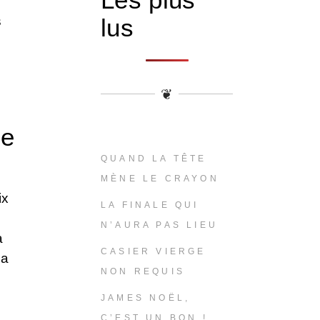
s
lus
❦
ce
QUAND LA TÊTE
MÈNE LE CRAYON
ix
LA FINALE QUI
N’AURA PAS LIEU
a
CASIER VIERGE
 a
NON REQUIS
JAMES NOËL,
C’EST UN BON !