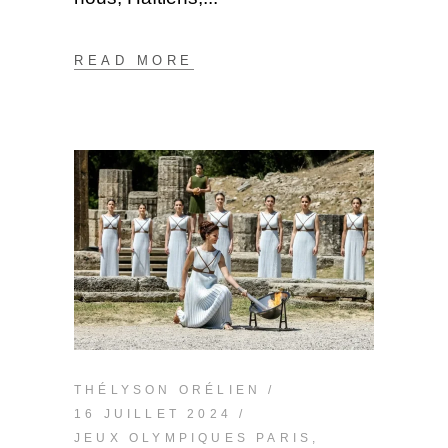
READ MORE
THÉLYSON ORÉLIEN
16 JUILLET 2024
JEUX OLYMPIQUES PARIS
,