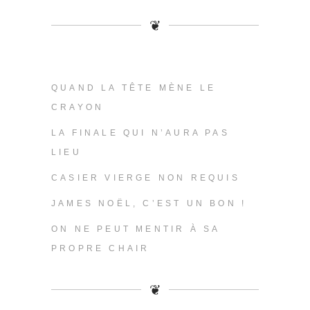
❦
QUAND LA TÊTE MÈNE LE
CRAYON
LA FINALE QUI N’AURA PAS
LIEU
CASIER VIERGE NON REQUIS
JAMES NOËL, C’EST UN BON !
ON NE PEUT MENTIR À SA
PROPRE CHAIR
❦