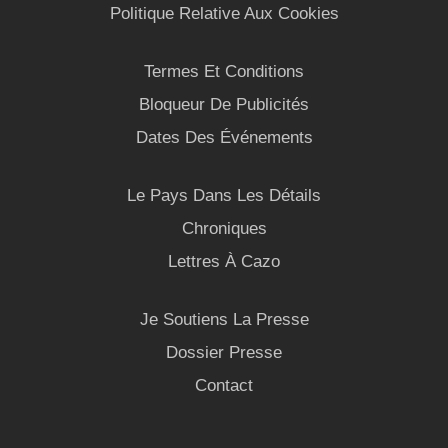
Politique Relative Aux Cookies
Termes Et Conditions
Bloqueur De Publicités
Dates Des Événements
Le Pays Dans Les Détails
Chroniques
Lettres À Cazo
Je Soutiens La Presse
Dossier Presse
Contact