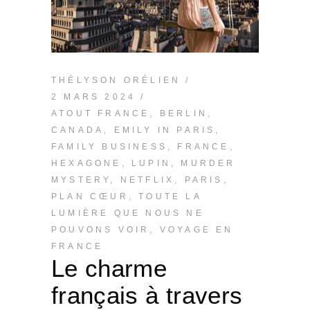
THÉLYSON ORÉLIEN
2 MARS 2024
ATOUT FRANCE
,
BERLIN
,
CANADA
,
EMILY IN PARIS
,
FAMILY BUSINESS
,
FRANCE
,
HEXAGONE
,
LUPIN
,
MURDER
MYSTERY
,
NETFLIX
,
PARIS
,
PLAN CŒUR
,
TOUTE LA
LUMIÈRE QUE NOUS NE
POUVONS VOIR
,
VOYAGE EN
FRANCE
Le charme
français à travers