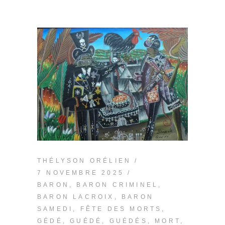
THÉLYSON ORÉLIEN
7 NOVEMBRE 2025
BARON
,
BARON CRIMINEL
,
BARON LACROIX
,
BARON
SAMEDI
,
FÊTE DES MORTS
,
GÉDÉ
,
GUÉDÉ
,
GUÉDÉS
,
MORT
,