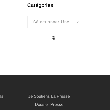
Catégories
Catégories
❦
ls
Je Soutiens La Presse
Dossier Presse