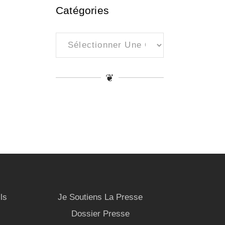
Catégories
Catégories
❦
ls
Je Soutiens La Presse
Dossier Presse