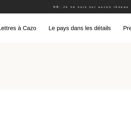
NB: Je ne suis sur aucun réseau s
Lettres à Cazo
Le pays dans les détails
Pr