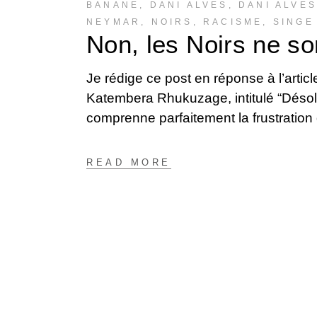
BANANE
,
DANI ALVES
,
DANI ALVE
NEYMAR
,
NOIRS
,
RACISME
,
SINGE
Non, les Noirs ne s
Je rédige ce post en réponse à l’artic
Katembera Rhukuzage, intitulé “Désolé
comprenne parfaitement la frustration
READ MORE