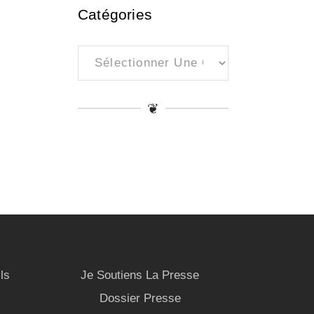
Catégories
Catégories
❦
ls
Je Soutiens La Presse
Dossier Presse