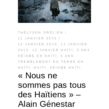
THÉLYSON ORÉLIEN
11 JANVIER 2015
12 JANVIER 2010
,
12 JANVIER
2015
,
12 JANVIER HAÏTI
,
5 ANS
SÉISME EN HAÏTI
,
5 ANS
TREMBLEMENT DE TERRE EN
HAÏTI
,
HAITI
,
SÉISME HAÏTI
« Nous ne
sommes pas tous
des Haïtiens » –
Alain Génestar