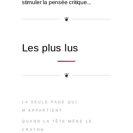
stimuler la pensée critique...
❦
Les plus lus
❦
LA SEULE PAGE QUI
M’APPARTIENT
QUAND LA TÊTE MÈNE LE
CRAYON